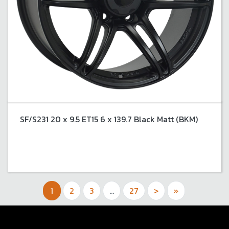
SF/S231 20 x 9.5 ET15 6 x 139.7 Black Matt (BKM)
1
2
3
...
27
>
»