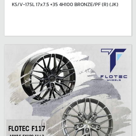
KS/V-17SL 17x7.5 +35 4H100 BRONZE/PF (R) (JK)