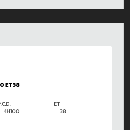
00 ET38
.C.D.
ET
4H100
38