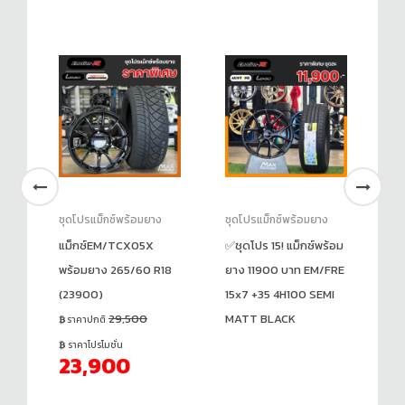
ชุดโปรแม็กซ์พร้อมยาง
ชุดโปรแม็กซ์พร้อมยาง
ชุ
แม็กซ์EM/TCX05X
✅ชุดโปร 15! แม็กซ์พร้อม
แม
พร้อมยาง 265/60 R18
ยาง 11900 บาท EM/FRE
22
(23900)
15x7 +35 4H100 SEMI
(2
29,500
MATT BLACK
ราคาปกติ
ร
ราคาโปรโมชั่น
ร
23,900
2