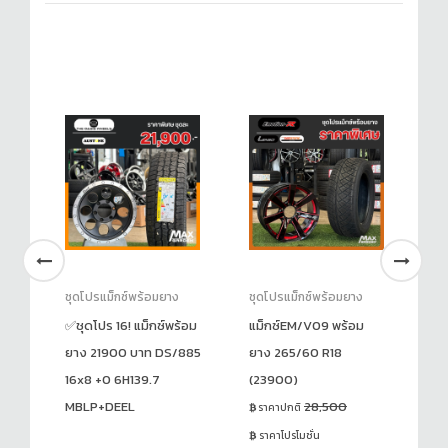
ชุดโปรแม็กซ์พร้อมยาง
ชุดโปรแม็กซ์พร้อมยาง
ชุ
ม
✅ชุดโปร 16! แม็กซ์พร้อม
แม็กซ์EM/V09 พร้อม
แม
ยาง 21900 บาท DS/885
ยาง 265/60 R18
19
16x8 +0 6H139.7
(23900)
(1
MBLP+DEEL
28,500
ราคาปกติ
ร
ราคาโปรโมชั่น
ร