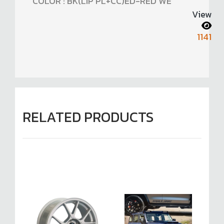
COLOR : BK(LIP PL+CC)ED-RED WE
View
1141
RELATED PRODUCTS