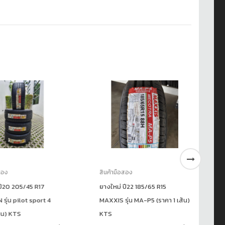
ง
สินค้ามือสอง
สิน
20 205/45 R17
ยางใหม่ ปี22 185/65 R15
ยา
่น pilot sport 4
MAXXIS รุ่น MA-P5 (ราคา 1 เส้น)
FA
) KTS
KTS
(ร