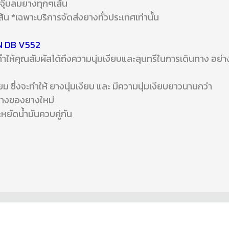
มจุ๊บลมยางทุกๆเส้น
ส้น *เฉพาะบริการจัดส่งยางทั่วประเทศเท่านั้น
N DB V552
คุณสัมผัสได้ถึงความนุ่มเงียบและสุนทรีในการเดินทาง อย่างท
 ซึ่งจะทำให้ ยางนุ่มเงียบ และ มีความนุ่มเงียบยาวนานกว่า
ร้างของยางใหม่
หยัดน้ำมันควบคู่กัน