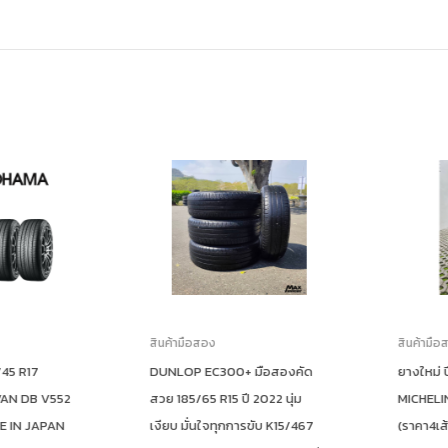
สินค้ามือสอง
สินค้ามือสอ
5 R17
DUNLOP EC300+ มือสองคัด
ยางใหม่ ปี
 DB V552
สวย 185/65 R15 ปี 2022 นุ่ม
MICHELIN รุ
IN JAPAN
เงียบ มั่นใจทุกการขับ K15/467
(ราคา4เส้น