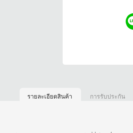
รายละเอียดสินค้า
การรับประกัน