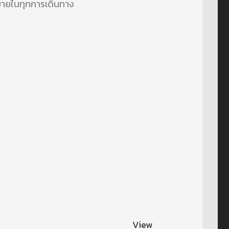
บายในทุกการเดินทาง
View