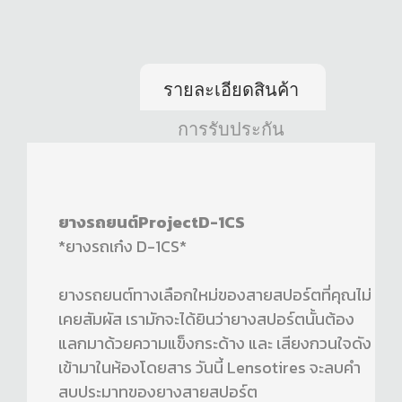
รายละเอียดสินค้า
การรับประกัน
ยางรถยนต์ProjectD-1CS
*ยางรถเก๋ง D-1CS*
ยางรถยนต์ทางเลือกใหม่ของสายสปอร์ตที่คุณไม่
เคยสัมผัส เรามักจะได้ยินว่ายางสปอร์ตนั้นต้อง
แลกมาด้วยความแข็งกระด้าง และ เสียงกวนใจดัง
เข้ามาในห้องโดยสาร วันนี้ Lensotires จะลบคำ
สบประมาทของยางสายสปอร์ต