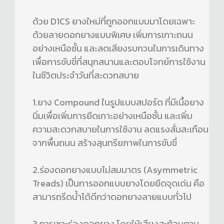
ด้วย D1CS ยางใหม่ที่ถูกออกแบบมาโดยเฉพาะ
ด้วยลายดอกยางแบบพิเศษ เพิ่มการเกาะถนน
อย่างเหนือชั้น และลดเสียงรบกวนในการเดินทาง
เพื่อการขับขี่ที่สนุกสนานและตอบโจทย์การใช้งาน
ในชีวิตประจำวันที่สะดวกสบาย
1.ยาง Compound ในรูปแบบสปอร์ต ที่มีเนื้อยาง
นิ่มเพื่อเพิ่มการยึดเกาะอย่างเหนือชั้น และเพิ่ม
ความสะดวกสบายในการใช้งาน ลดแรงสั่นสะเทือน
จากพื้นถนน สร้างสุนทรียภาพในการขับขี่
2.ร่องดอกยางแบบไม่สมมาตร (Asymmetric
Treads) เป็นการออกแบบยางโดยยึดจุดเด่น คือ
สามารถรีดน้ำได้ดีกว่าดอกยางลายแบบทั่วไป
3.การเซาะร่องดอกยาง โดยให้เสียงสะท้อนตาม