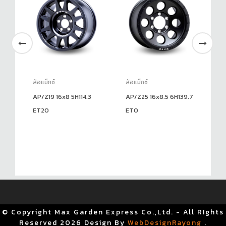
ล้อแม็กซ์
ล้อแม็กซ์
ล้อ
AP/Z19 16x8 5H114.3
AP/Z25 16x8.5 6H139.7
LG
7
ET20
ET0
ET
© Copyright Max Garden Express Co.,Ltd. - All RIghts
Reserved
2026 Design By
WebDesignRayong
.