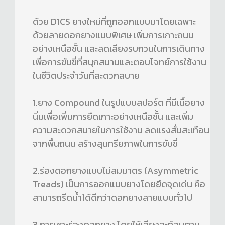
ด้วย D1CS ยางใหม่ที่ถูกออกแบบมาโดยเฉพาะ
ด้วยลายดอกยางแบบพิเศษ เพิ่มการเกาะถนน
อย่างเหนือชั้น และลดเสียงรบกวนในการเดินทาง
เพื่อการขับขี่ที่สนุกสนานและตอบโจทย์การใช้งาน
ในชีวิตประจำวันที่สะดวกสบาย
1.ยาง Compound ในรูปแบบสปอร์ต ที่มีเนื้อยาง
นิ่มเพื่อเพิ่มการยึดเกาะอย่างเหนือชั้น และเพิ่ม
ความสะดวกสบายในการใช้งาน ลดแรงสั่นสะเทือน
จากพื้นถนน สร้างสุนทรียภาพในการขับขี่
2.ร่องดอกยางแบบไม่สมมาตร (Asymmetric
Treads) เป็นการออกแบบยางโดยยึดจุดเด่น คือ
สามารถรีดน้ำได้ดีกว่าดอกยางลายแบบทั่วไป
3.การเซาะร่องดอกยาง โดยให้เสียงสะท้อนตาม