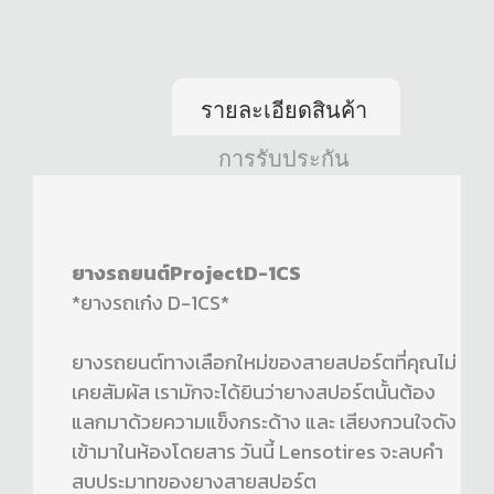
รายละเอียดสินค้า
การรับประกัน
ยางรถยนต์ProjectD-1CS
*ยางรถเก๋ง D-1CS*
ยางรถยนต์ทางเลือกใหม่ของสายสปอร์ตที่คุณไม่
เคยสัมผัส เรามักจะได้ยินว่ายางสปอร์ตนั้นต้อง
แลกมาด้วยความแข็งกระด้าง และ เสียงกวนใจดัง
เข้ามาในห้องโดยสาร วันนี้ Lensotires จะลบคำ
สบประมาทของยางสายสปอร์ต