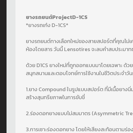
ยางรถยนต์ProjectD-1CS
*ยางรถเก๋ง D-1CS*
ยางรถยนต์ทางเลือกใหม่ของสายสปอร์ตที่คุณไม่เคย
ห้องโดยสาร วันนี้ Lensotires จะลบคำสบประม
ด้วย D1CS ยางใหม่ที่ถูกออกแบบมาโดยเฉพาะ ด้วยล
สนุกสนานและตอบโจทย์การใช้งานในชีวิตประจำวัน
1.ยาง Compound ในรูปแบบสปอร์ต ที่มีเนื้อยางนิ่
สร้างสุนทรียภาพในการขับขี่
2.ร่องดอกยางแบบไม่สมมาตร (Asymmetric Tread
3.การเซาะร่องดอกยาง โดยให้เสียงสะท้อนตามร่องด