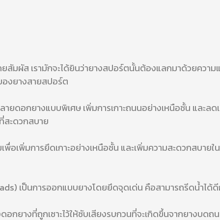
สัมผัส เรามักจะได้ยินว่ายางสปอร์ตนั้นต้องแลกมาด้วยความแข
าทของยางสายสปอร์ต
ายดอกยางแบบพิเศษ เพิ่มการเกาะถนนอย่างเหนือชั้น และลดเสีย
ที่สะดวกสบาย
มเพื่อเพิ่มการยึดเกาะอย่างเหนือชั้น และเพิ่มความสะดวกสบาย
s) เป็นการออกแบบยางโดยยึดจุดเด่น คือสามารถรีดน้ำได้ดี
อกยางที่ถูกเซาะไว้ให้ซับเสียงรบกวนที่จะเกิดขึ้นจากยางบดถ