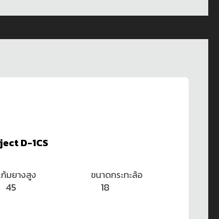
ject D-1CS
แก้มยางสูง
ขนาดกระทะล้อ
45
18