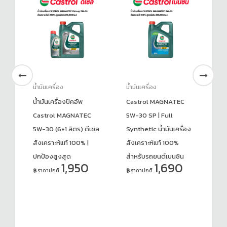
น้ำมันเครื่อง
น้ำมันเครื่อง
น้ำ
น้ำมันเครื่องปิคอัพ
Castrol MAGNATEC
น้
l
Castrol MAGNATEC
5W-30 SP | Full
Qu
5W-30 (6+1 ลิตร) ดีเซล
Synthetic น้ำมันเครื่อง
GF
สังเคราะห์แท้ 100% |
สังเคราะห์แท้ 100%
สั
ปกป้องสูงสุด
สำหรับรถยนต์เบนซิน
S
1,950
1,690
เรล
ราคาปกติ
ราคาปกติ
ร