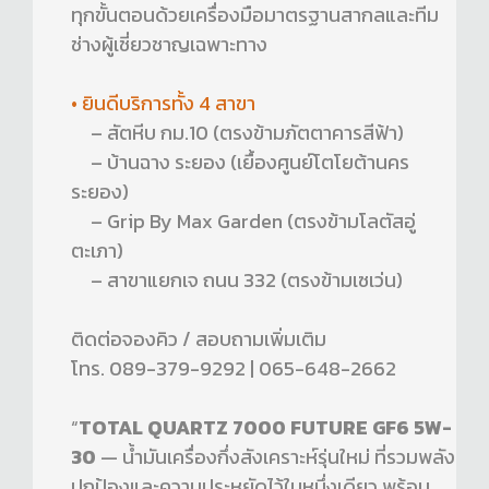
ทุกขั้นตอนด้วยเครื่องมือมาตรฐานสากลและทีม
ช่างผู้เชี่ยวชาญเฉพาะทาง
• ยินดีบริการทั้ง 4 สาขา
– สัตหีบ กม.10 (ตรงข้ามภัตตาคารสีฟ้า)
– บ้านฉาง ระยอง (เยื้องศูนย์โตโยต้านคร
ระยอง)
– Grip By Max Garden (ตรงข้ามโลตัสอู่
ตะเภา)
– สาขาแยกเจ ถนน 332 (ตรงข้ามเซเว่น)
ติดต่อจองคิว / สอบถามเพิ่มเติม
โทร. 089-379-9292 | 065-648-2662
“
TOTAL QUARTZ 7000 FUTURE GF6 5W-
30
— น้ำมันเครื่องกึ่งสังเคราะห์รุ่นใหม่ ที่รวมพลัง
ปกป้องและความประหยัดไว้ในหนึ่งเดียว พร้อม