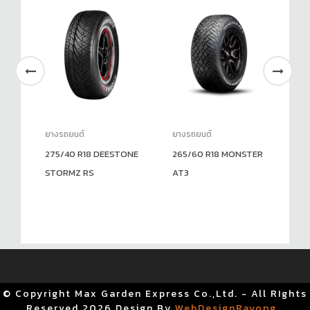
ยางรถยนต์
ยางรถยนต์
ยา
275/40 R18 DEESTONE
265/60 R18 MONSTER
17
STORMZ RS
AT3
R2
© Copyright Max Garden Express Co.,Ltd. - All RIghts
Reserved
2026 Design By
WebDesignRayong
.