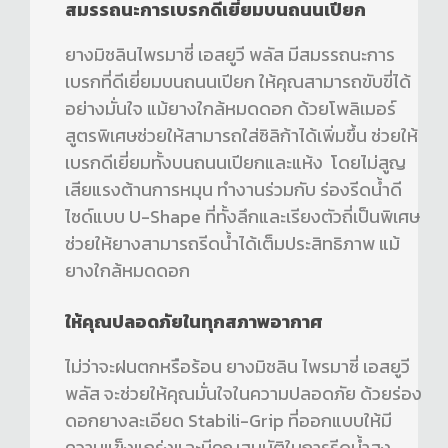
สมรรถนะการเบรกดีเยี่ยมบนถนนเปียก
ยางมิชลินไพรมาซี่ เอสยูวี พลัส มีสมรรถนะการ
เบรกที่ดีเยี่ยมบนถนนเปียก ให้คุณสามารถขับขี่ได้
อย่างมั่นใจ แม้ยางใกล้หมดดอก ด้วยโพลิเมอร์
สูตรพิเศษช่วยให้สามารถใส่ซิลิก้าได้เพิ่มขึ้น ช่วยให้
เบรกดีเยี่ยมทั้งบนถนนเปียกและแห้ง โดยไม่สูญ
เสียแรงต้านการหมุน ทำงานร่วมกับ ร่องรีดน้ำดี
ไซด์แบบ U-Shape ที่ทั้งลึกและเรียงตัวถี่เป็นพิเศษ
ช่วยให้ยางสามารถรีดน้ำได้เต็มประสิทธิภาพ แม้
ยางใกล้หมดดอก
ให้คุณปลอดภัยในทุกสภาพอากาศ
ไม่ว่าจะฝนตกหรือร้อน ยางมิชลิน ไพรมาซี่ เอสยูวี
พลัส จะช่วยให้คุณมั่นใจในความปลอดภัย ด้วยร่อง
ดอกยางละเอียด Stabili-Grip ที่ออกแบบให้มี
ความแข็งแกร่งและมีคุณสมบัติในการรีดน้ำสูง