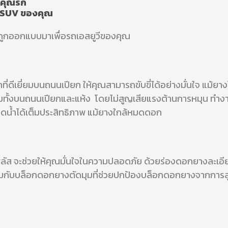
่คุณรัก
รถ SUV ของคุณ
ี่ถูกออกแบบมาเพื่อรถเอสยูวีของคุณ
ที่ดีเยี่ยมบนถนนเปียก ให้คุณสามารถขับขี่ได้อย่างมั่นใจ แม้
ดีเยี่ยมทั้งบนถนนเปียกและแห้ง โดยไม่สูญเสียแรงต้านการหมุน ทำ
รถรีดน้ำได้เต็มประสิทธิภาพ แม้ยางใกล้หมดดอก
ี พลัส จะช่วยให้คุณมั่นใจในความปลอดภัย ด้วยร่องดอกยางละเอี
วมกับบล็อกดอกยางตัดมุมที่ช่วยปกป้องบล็อกดอกยางจากการสูญเ