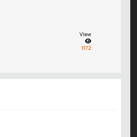
View
1172