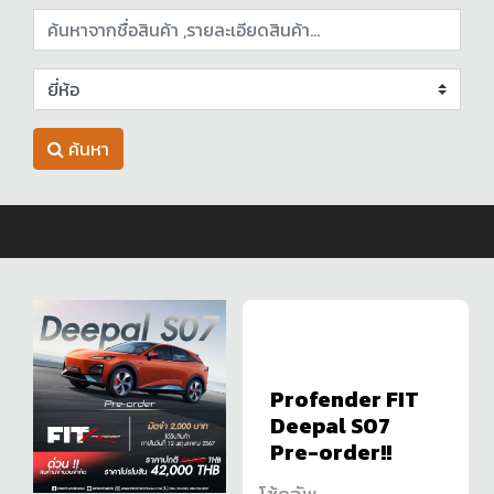
ค้นหา
Profender FIT
Deepal S07
Pre-order!!