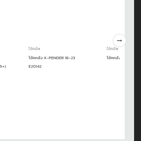
โช้คอัพ
โช้
-PENDER 18-23
โช้คหลัง ALTIS 14-19 U35019
โช้