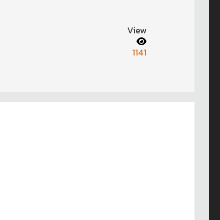
View
1141