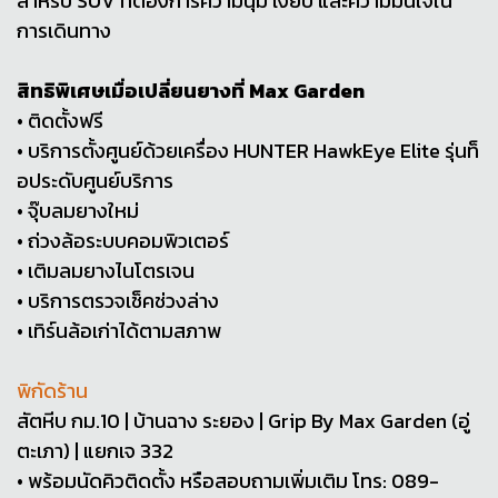
สำหรับ SUV ที่ต้องการความนุ่ม เงียบ และความมั่นใจใน
การเดินทาง
สิทธิพิเศษเมื่อเปลี่ยนยางที่ Max Garden
• ติดตั้งฟรี
• บริการตั้งศูนย์ด้วยเครื่อง HUNTER HawkEye Elite รุ่นท็
อประดับศูนย์บริการ
• จุ๊บลมยางใหม่
• ถ่วงล้อระบบคอมพิวเตอร์
• เติมลมยางไนโตรเจน
• บริการตรวจเช็คช่วงล่าง
• เทิร์นล้อเก่าได้ตามสภาพ
พิกัดร้าน
สัตหีบ กม.10 | บ้านฉาง ระยอง | Grip By Max Garden (อู่
ตะเภา) | แยกเจ 332
• พร้อมนัดคิวติดตั้ง หรือสอบถามเพิ่มเติม โทร: 089-