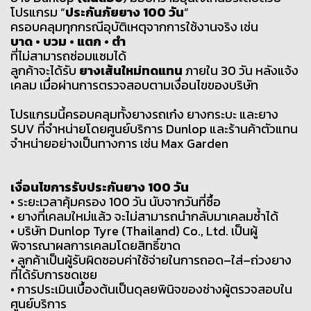
โปรแกรม “
ประกันภัยยาง 100 วัน
”
ครอบคลุมทุกกรณีอุบัติเหตุจากการใช้งานจริง เช่น
บาด • บวม • แตก • ตำ
ที่ไม่สามารถซ่อมแซมได้
ลูกค้าจะได้รับ
ยางเส้นใหม่ทดแทน
ภายใน 30 วัน หลังแจ้ง
เคลม เมื่อผ่านการตรวจสอบตามเงื่อนไขของบริษัท
โปรแกรมนี้ครอบคลุมทั้งยางรถเก๋ง ยางกระบะ และยาง
SUV ที่จำหน่ายโดยศูนย์บริการ Dunlop และร้านค้าตัวแทน
จำหน่ายอย่างเป็นทางการ เช่น Max Garden
เงื่อนไขการรับประกันยาง 100 วัน
• ระยะเวลาคุ้มครอง 100 วัน นับจากวันที่ซื้อ
• ยางที่เคลมใหม่แล้ว จะไม่สามารถนำกลับมาเคลมซ้ำได้
• บริษัท Dunlop Tyre (Thailand) Co., Ltd. เป็นผู้
พิจารณาผลการเคลมโดยสิทธิ์ขาด
• ลูกค้าเป็นผู้รับผิดชอบค่าใช้จ่ายในการถอด–ใส่–ถ่วงยาง
ที่ได้รับการชดเชย
• การประเมินเบื้องต้นเป็นดุลยพินิจของช่างผู้ตรวจสอบใน
ศูนย์บริการ