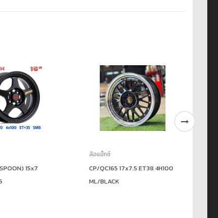
ล้อแม็กซ์
ล้อ
SPOON) 15x7
CP/QC165 17x7.5 ET38 4H100
AJ
5
ML/BLACK