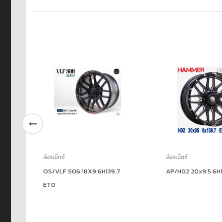
ล้อแม็กซ์
ล้อแม็กซ์
35
OS/VLF S06 18X9 6H139.7
AP/H02 20x9.5 6H1
ET0