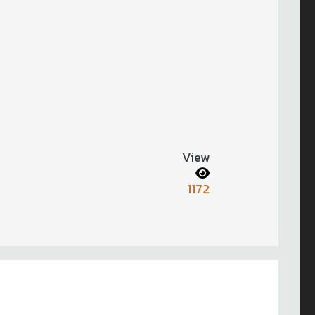
View
1172