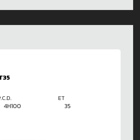
ET35
.C.D.
ET
4H100
35