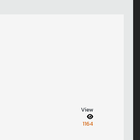
View
1164