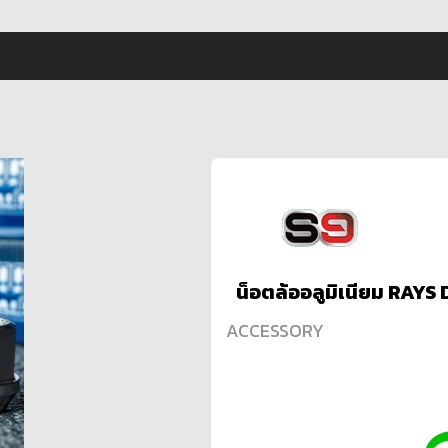
น็อตล้ออลูมิเนียม RAYS 
ACCESSORY