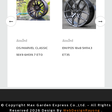
ล้อแม็กซ์
ล้อแม็กซ์
ล้อ
5
OS/MARVEL CLASSIC
EM/P05 18x8 5H114.3
SF
18X9 6H139.7 ET0
ET35
ET
© Copyright Max Garden Express Co.,Ltd. - All RIghts
Reserved
2026 Design By
WebDesignRayong
.