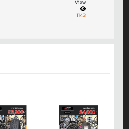
View
1143