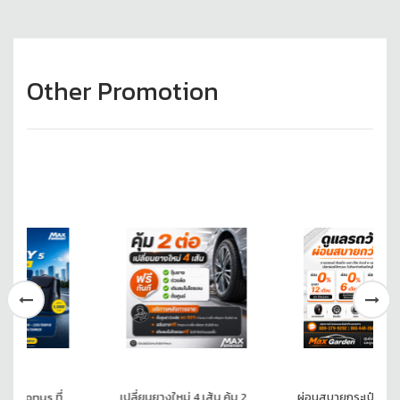
Other Promotion
s ที่
เปลี่ยนยางใหม่ 4 เส้น คุ้ม 2
ผ่อนสบายกระเป๋า ดูแลรถได้