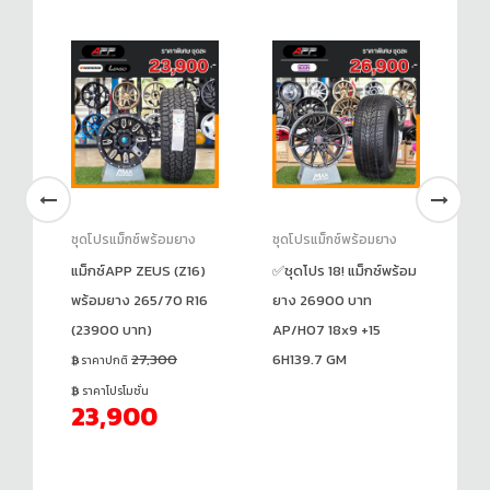
ชุดโปรแม็กซ์พร้อมยาง
ชุดโปรแม็กซ์พร้อมยาง
ชุ
้อม
แม็กซ์APP ZEUS (Z16)
✅ชุดโปร 18! แม็กซ์พร้อม
แม
พร้อมยาง 265/70 R16
ยาง 26900 บาท
(Y
35
(23900 บาท)
AP/H07 18x9 +15
19
27,300
6H139.7 GM
(1
ราคาปกติ
ร
ราคาโปรโมชั่น
23,900
ร
1