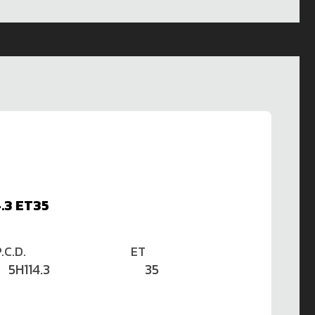
.3 ET35
.C.D.
ET
5H114.3
35