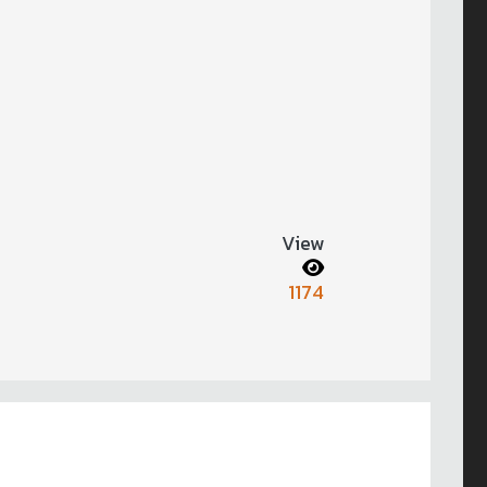
View
1174