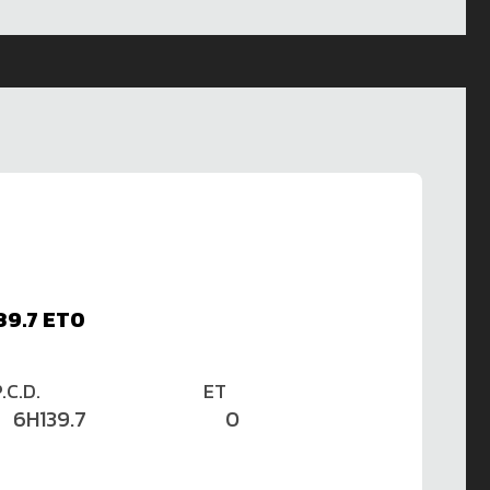
39.7 ET0
.C.D.
ET
6H139.7
0