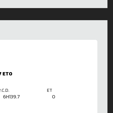
7 ET0
.C.D.
ET
6H139.7
0