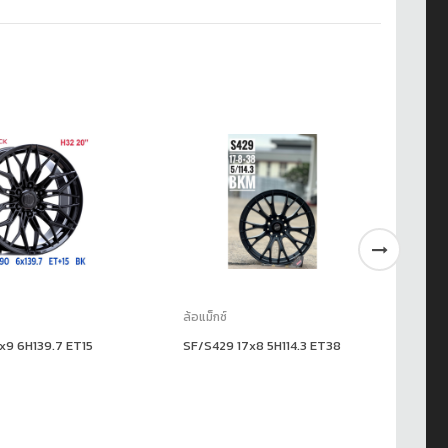
ล้อแม็กซ์
ล้อ
x9 6H139.7 ET15
SF/S429 17x8 5H114.3 ET38
SF
5H