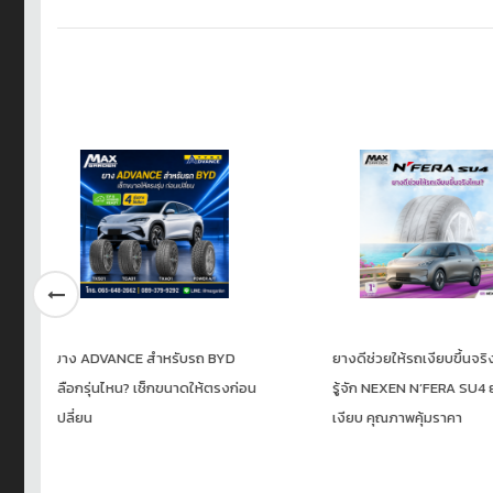
ยางดีช่วยให้รถเงียบขึ้นจริงไหม?
Profender Smart Ele
น
รู้จัก NEXEN N’FERA SU4 ยางนุ่ม
Control นิยามใหม่ของ
เงียบ คุณภาพคุ้มราคา
อัจฉริยะ ที่ออกแบบมาเ
ไทย…และโลกทั้งใบ