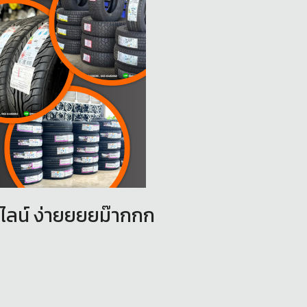
นไลน์ ง่ายยยยม๊ากกก