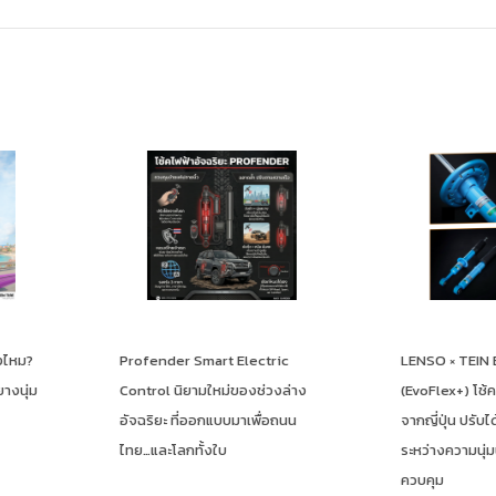
ctric
LENSO × TEIN EnduraPro+
BRIDGES
ช่วงล่าง
(EvoFlex+) โช้คอัพระดับพรีเมียม
Adrenalin
พื่อถนน
จากญี่ปุ่น ปรับได้ 16 ระดับ – สมดุล
“คม แม่น มั
ระหว่างความนุ่มนวลและการ
ควบคุม