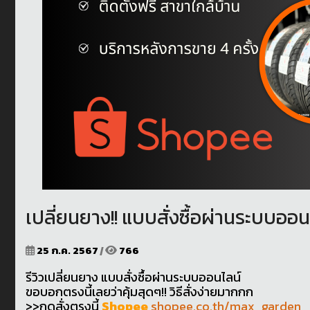
เปลี่ยนยาง!! แบบสั่งซื้อผ่านระบบออ
25 ก.ค. 2567
|
766
รีวิวเปลี่ยนยาง แบบสั่งซื้อผ่านระบบออนไลน์
ขอบอกตรงนี้เลยว่าคุ้มสุดๆ!! วิธีสั่งง่ายมากกก
>>กดสั่งตรงนี้
Shopee
shopee.co.th/max_garden