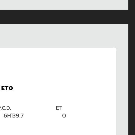
7 ET0
.C.D.
ET
6H139.7
0