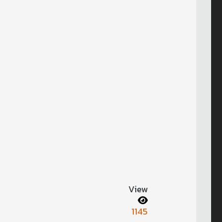
View
1145