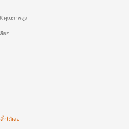
RK คุณภาพสูง
เลือก
๊กได้เลย