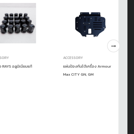
Y
ACCESSORY
AC
S อลูมิเนียมแท้
แผ่นป้องกันใต้เครื่อง Armour
WO
Max CITY GN, GM
Ra