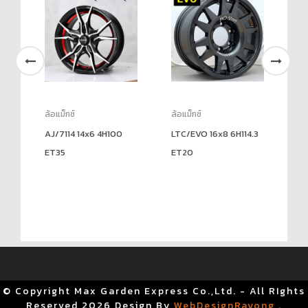
ล้อแม็กซ์
ล้อแม็กซ์
ล้อ
AJ/7114 14x6 4H100
LTC/EVO 16x8 6H114.3
OS
ET35
ET20
6H
© Copyright Max Garden Express Co.,Ltd. - All RIghts
Reserved
2026 Design By
WebDesignRayong
.