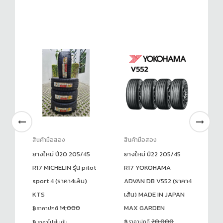
สินค้ามือสอง
สินค้ามือสอง
สิ
ยางใหม่ ปี20 205/45
ยางใหม่ ปี22 205/45
ยา
R17 MICHELIN รุ่น pilot
R17 YOKOHAMA
R
า4
sport 4 (ราคา4เส้น)
ADVAN DB V552 (ราคา4
AD
KTS
เส้น) MADE IN JAPAN
เส
14,000
MAX GARDEN
M
ราคาปกติ
20,000
ราคาปกติ
ร
ราคาโปรโมชั่น