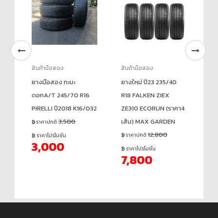
สินค้ามือสอง
สินค้ามือสอง
สิ
ยางมือสอง กะบะ
ยางใหม่ ปี23 235/40
ยา
สอง
ดอกA/T 245/70 R16
R18 FALKEN ZIEX
R1
PIRELLI ปี2018 K16/032
ZE310 ECORUN (ราคา4
(ร
3,500
เส้น) MAX GARDEN
ราคาปกติ
ร
12,800
ราคาปกติ
ราคาโปรโมชั่น
ร
3,000
ราคาโปรโมชั่น
7,800